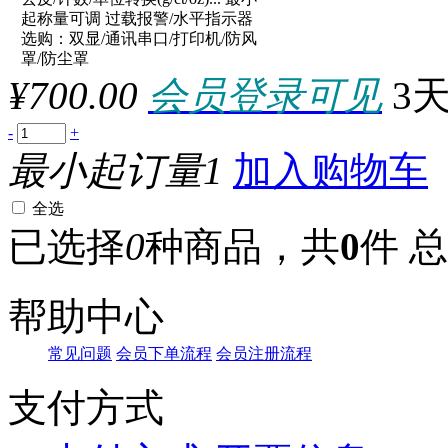
原厂型号：XY30002C
起称量可调 过载报警/水平指示器
选购：双显/通讯串口/打印机/防风
参数：
罩/防尘罩
¥700.00
会员登录可见
3
-
+
最小起订量1
加入购物车
全选
已选择
0
种商品，共
0
件
总
帮助中心
常见问题
会员下单流程
会员注册流程
支付方式