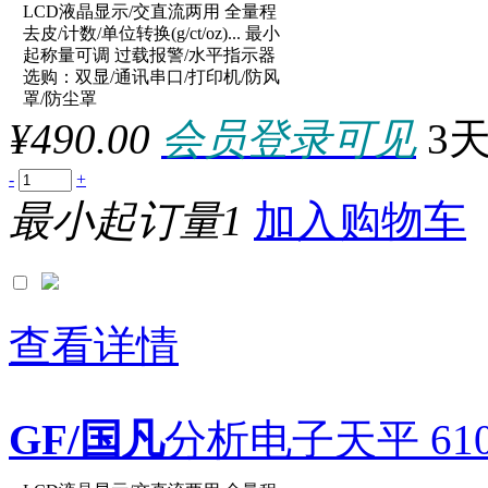
LCD液晶显示/交直流两用 全量程
原厂型号：XY3002C
去皮/计数/单位转换(g/ct/oz)... 最小
起称量可调 过载报警/水平指示器
选购：双显/通讯串口/打印机/防风
参数：
罩/防尘罩
¥490.00
会员登录可见
3
-
+
最小起订量1
加入购物车
查看详情
GF/国凡
分析电子天平 610g