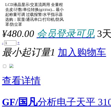
LCD液晶显示/交直流两用 全量程
原厂型号：XY2002C
去皮/计数/单位转换(g/ct/oz)... 最小
起称量可调 过载报警/水平指示器
选购：双显/通讯串口/打印机/防风
参数：
罩/防尘罩
¥480.00
会员登录可见
3
-
+
最小起订量1
加入购物车
查看详情
GF/国凡
分析电子天平 310g