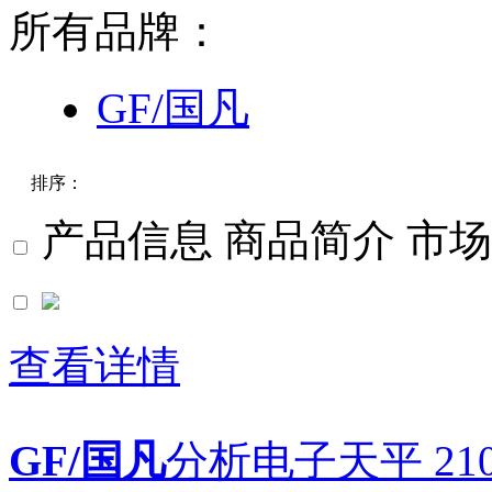
所有品牌：
GF/国凡
排序：
产品信息
商品简介
市场
默认
价格
查看详情
品牌
GF/国凡
分析电子天平 210g