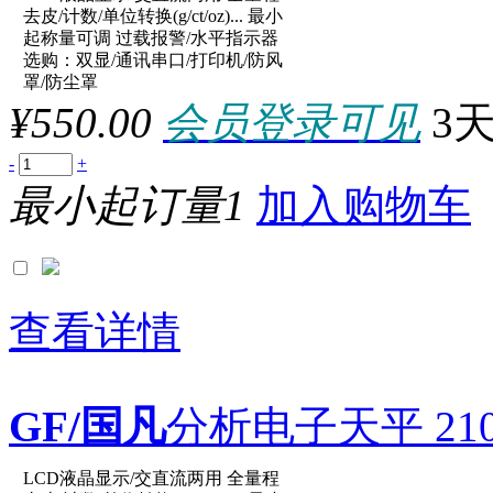
原厂型号：XY10002C
去皮/计数/单位转换(g/ct/oz)... 最小
起称量可调 过载报警/水平指示器
选购：双显/通讯串口/打印机/防风
参数：
罩/防尘罩
¥550.00
会员登录可见
3
-
+
最小起订量1
加入购物车
查看详情
GF/国凡
分析电子天平 2100g
LCD液晶显示/交直流两用 全量程