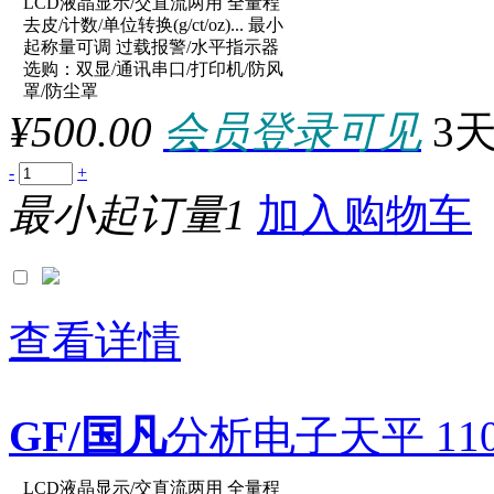
LCD液晶显示/交直流两用 全量程
原厂型号：XY6002C
去皮/计数/单位转换(g/ct/oz)... 最小
起称量可调 过载报警/水平指示器
选购：双显/通讯串口/打印机/防风
参数：
罩/防尘罩
¥500.00
会员登录可见
3
-
+
最小起订量1
加入购物车
查看详情
GF/国凡
分析电子天平 1100g
LCD液晶显示/交直流两用 全量程