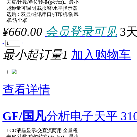
原厂型号：XY20002C
去皮/计数/单位转换(g/ct/oz)... 最小
起称量可调 过载报警/水平指示器
选购：双显/通讯串口/打印机/防风
参数：
罩/防尘罩
¥660.00
会员登录可见
3
-
+
最小起订量1
加入购物车
查看详情
GF/国凡
分析电子天平 3100g
LCD液晶显示/交直流两用 全量程
去皮/计数/单位转换(g/ct/oz)... 最小