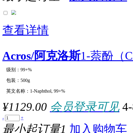
查看详情
Acros/阿克洛斯
1-萘酚（CA
级别：99+%
原厂型号：C12819-500g
包装：500g
英文名称：1-Naphthol, 99+%
参数：
¥1129.00
会员登录可见
4
-
+
最小起订量1
加入购物车