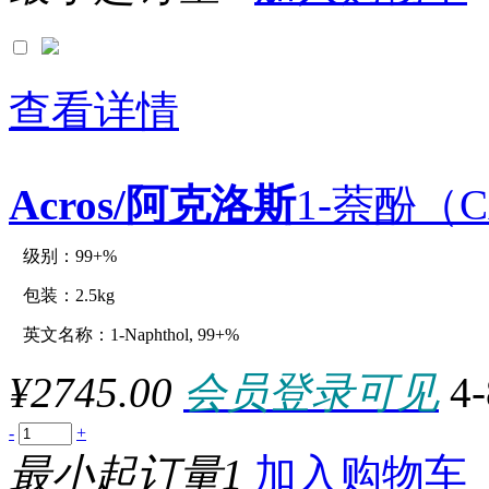
查看详情
Acros/阿克洛斯
1-萘酚（CA
级别：99+%
原厂型号：C12819-2.5kg
包装：2.5kg
英文名称：1-Naphthol, 99+%
参数：
¥2745.00
会员登录可见
4
-
+
最小起订量1
加入购物车