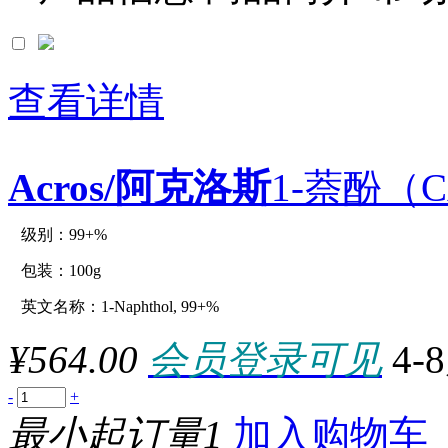
默认
价格
查看详情
品牌
Acros/阿克洛斯
1-萘酚（CA
级别：99+%
原厂型号：C12819-100g
包装：100g
英文名称：1-Naphthol, 99+%
参数：
¥564.00
会员登录可见
4-
-
+
最小起订量1
加入购物车