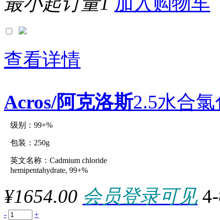
最小起订量1
加入购物车
查看详情
Acros/阿克洛斯
2.5水合氯化
级别：99+%
原厂型号：C19702-250g
包装：250g
英文名称：Cadmium chloride
参数：
hemipentahydrate, 99+%
¥1654.00
会员登录可见
4
-
+