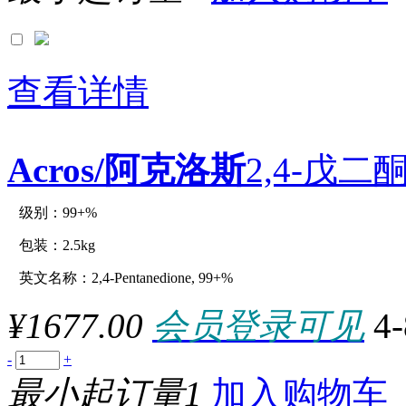
查看详情
Acros/阿克洛斯
2,4-戊二酮
级别：99+%
原厂型号：C12996-2.5kg
包装：2.5kg
英文名称：2,4-Pentanedione, 99+%
参数：
¥1677.00
会员登录可见
4
-
+
最小起订量1
加入购物车