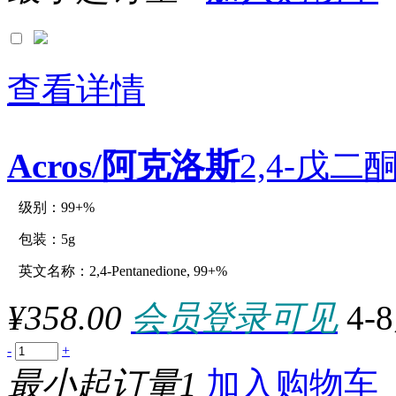
查看详情
Acros/阿克洛斯
2,4-戊二酮
级别：99+%
原厂型号：C12996-5g
包装：5g
英文名称：2,4-Pentanedione, 99+%
参数：
¥358.00
会员登录可见
4-
-
+
最小起订量1
加入购物车