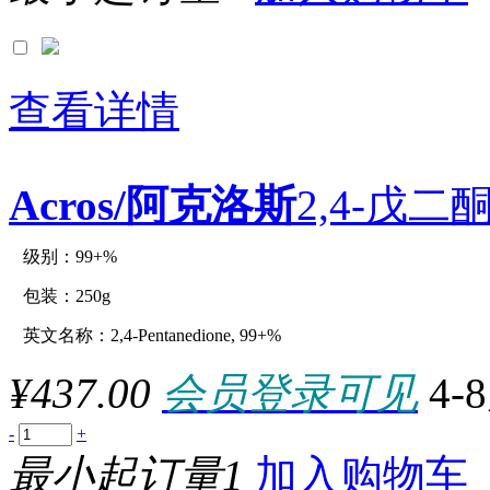
查看详情
Acros/阿克洛斯
2,4-戊二酮
级别：99+%
原厂型号：C12996-250g
包装：250g
英文名称：2,4-Pentanedione, 99+%
参数：
¥437.00
会员登录可见
4-
-
+
最小起订量1
加入购物车