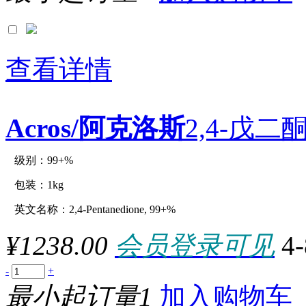
查看详情
Acros/阿克洛斯
2,4-戊二酮
级别：99+%
原厂型号：C12996-1kg
包装：1kg
英文名称：2,4-Pentanedione, 99+%
参数：
¥1238.00
会员登录可见
4
-
+
最小起订量1
加入购物车