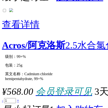
查看详情
Acros/阿克洛斯
2.5水合氯化
级别：99+%
原厂型号：C19702-25g
包装：25g
英文名称：Cadmium chloride
参数：
hemipentahydrate, 99+%
¥568.00
会员登录可见
3
-
+