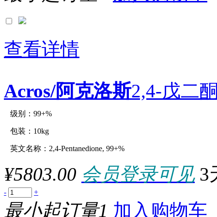
查看详情
Acros/阿克洛斯
2,4-戊二酮
级别：99+%
原厂型号：C12996-10kg
包装：10kg
英文名称：2,4-Pentanedione, 99+%
参数：
¥5803.00
会员登录可见
3
-
+
最小起订量1
加入购物车