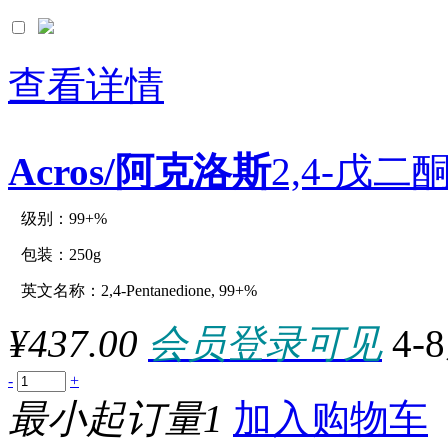
查看详情
Acros/阿克洛斯
2,4-戊二酮
级别：99+%
原厂型号：C12996-250g
包装：250g
英文名称：2,4-Pentanedione, 99+%
参数：
¥437.00
会员登录可见
4-
-
+
最小起订量1
加入购物车