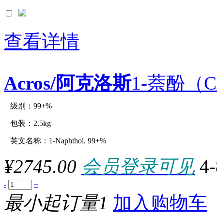
查看详情
Acros/阿克洛斯
1-萘酚（CA
级别：99+%
原厂型号：C12819-2.5kg
包装：2.5kg
英文名称：1-Naphthol, 99+%
参数：
¥2745.00
会员登录可见
4
-
+
最小起订量1
加入购物车