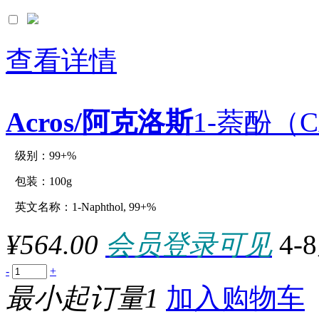
查看详情
Acros/阿克洛斯
1-萘酚（CA
级别：99+%
原厂型号：C12819-100g
包装：100g
英文名称：1-Naphthol, 99+%
参数：
¥564.00
会员登录可见
4-
-
+
最小起订量1
加入购物车