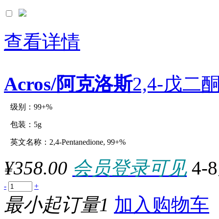
查看详情
Acros/阿克洛斯
2,4-戊二酮
级别：99+%
原厂型号：C12996-5g
包装：5g
英文名称：2,4-Pentanedione, 99+%
参数：
¥358.00
会员登录可见
4-
-
+
最小起订量1
加入购物车