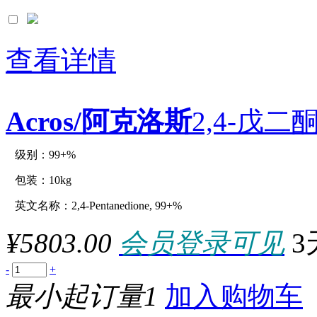
查看详情
Acros/阿克洛斯
2,4-戊二酮
级别：99+%
原厂型号：C12996-10kg
包装：10kg
英文名称：2,4-Pentanedione, 99+%
参数：
¥5803.00
会员登录可见
3
-
+
最小起订量1
加入购物车