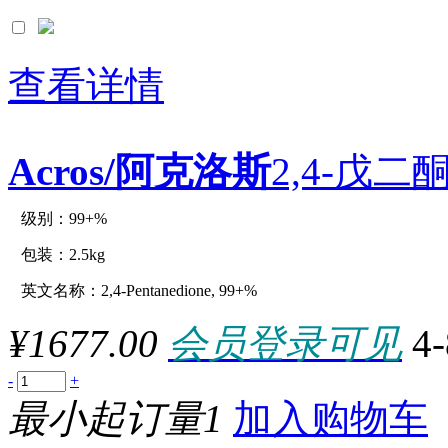
查看详情
Acros/阿克洛斯
2,4-戊二酮
级别：99+%
原厂型号：C12996-2.5kg
包装：2.5kg
英文名称：2,4-Pentanedione, 99+%
参数：
¥1677.00
会员登录可见
4
-
+
最小起订量1
加入购物车