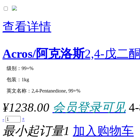
查看详情
Acros/阿克洛斯
2,4-戊二酮
级别：99+%
原厂型号：C12996-1kg
包装：1kg
英文名称：2,4-Pentanedione, 99+%
参数：
¥1238.00
会员登录可见
4
-
+
最小起订量1
加入购物车