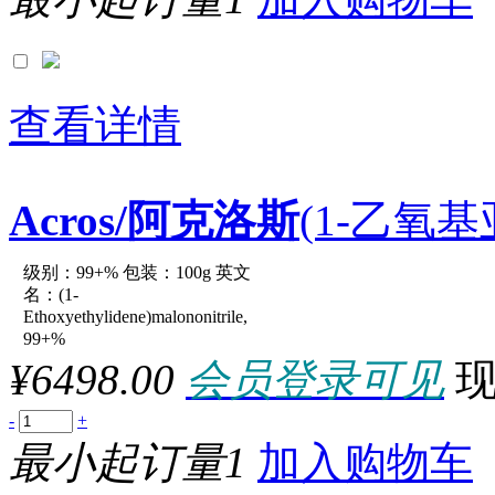
查看详情
Acros/阿克洛斯
(1-乙氧基
级别：99+% 包装：100g 英文
原厂型号：C17029-100g
名：(1-
Ethoxyethylidene)malononitrile,
99+%
参数：
¥6498.00
会员登录可见
-
+
最小起订量1
加入购物车