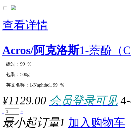
查看详情
Acros/阿克洛斯
1-萘酚（CA
级别：99+%
原厂型号：C12819-500g
包装：500g
英文名称：1-Naphthol, 99+%
参数：
¥1129.00
会员登录可见
4
-
+
最小起订量1
加入购物车