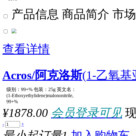
产品信息
商品简介
市场
默认
价格
查看详情
品牌
Acros/阿克洛斯
(1-乙氧基
级别：99+% 包装：25g 英文名：
原厂型号：C17029-25g
(1-Ethoxyethylidene)malononitrile,
99+%
¥1878.00
会员登录可见
参数：
-
+
最小起订量1
加入购物车